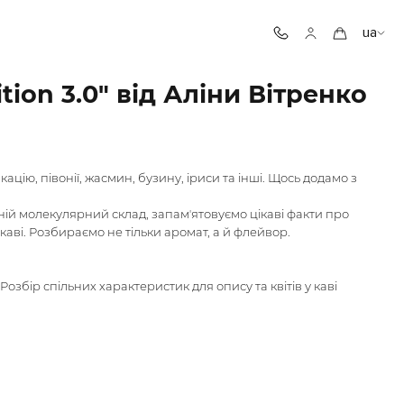
ua
dition 3.0" від Аліни Вітренко
ацію, півонії, жасмин, бузину, іриси та інші. Щось додамо з
ній молекулярний склад, запамʼятовуємо цікаві факти про
 каві. Розбираємо не тільки аромат, а й флейвор.
. Розбір спільних характеристик для опису та квітів у каві