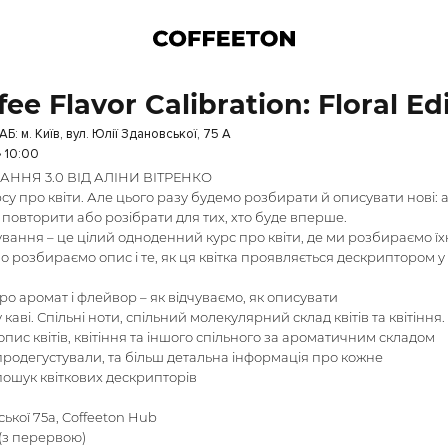
ee Flavor Calibration: Floral E
Б: м. Київ, вул. Юлії Здановської, 75 А
• 10:00
АННЯ 3.0 ВІД АЛІНИ ВІТРЕНКО
су про квіти. Але цього разу будемо розбирати й описувати нові: ак
 повторити або розібрати для тих, хто буде вперше.
ування – це цілий одноденний курс про квіти, де ми розбираємо їх
но розбираємо опис і те, як ця квітка проявляється дескриптором у
ро аромат і флейвор – як відчуваємо, як описувати
у каві. Спільні ноти, спільний молекулярний склад квітів та квітіння
 опис квітів, квітіння та іншого спільного за ароматичним складом
 продегустували, та більш детальна інформація про кожне
 пошук квіткових дескрипторів
ської 75а, Coffeeton Hub
 (з перервою)