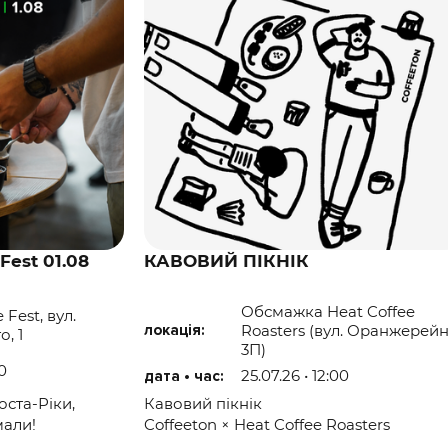
Fest 01.08
КАВОВИЙ ПІКНІК
Обсмажка Heat Coffee
 Fest, вул.
локація:
Roasters (вул. Оранжерейн
, 1
3П)
30
25.07.26 • 12:00
дата • час:
оста-Ріки,
Кавовий пікнік
мали!
Coffeeton × Heat Coffee Roasters