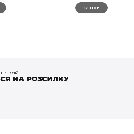
капінги
нніх подій
ЬСЯ НА РОЗСИЛКУ