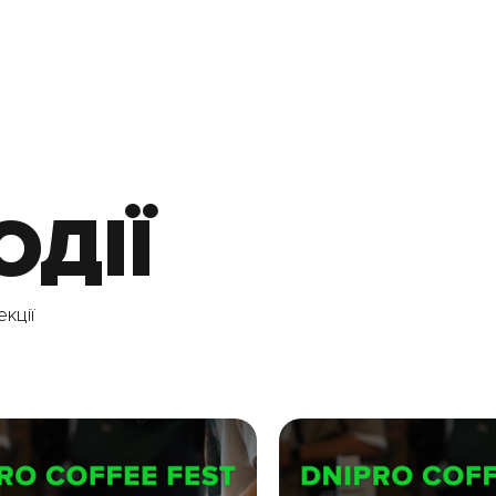
ОДІЇ
екції