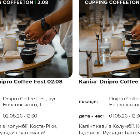
ipro Coffee Fest 02.08
Капінг Dnipro Coffee 
Dnipro Coffee Fest, вул.
Dnipro Coffee
локація:
Бочковського, 1
Бочковського
02.08.26 • 12:30
01.08.26 • 12:
дата • час:
 з Колумбії, Коста-Ріки,
Капінг кави з Колумбії, К
Руанди і Гватемали!
Індонезії, Руанди і Гвате