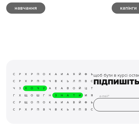
навчання
капінги
щоб бути в курсі оста
ПІДПИШІТ
e-mail*