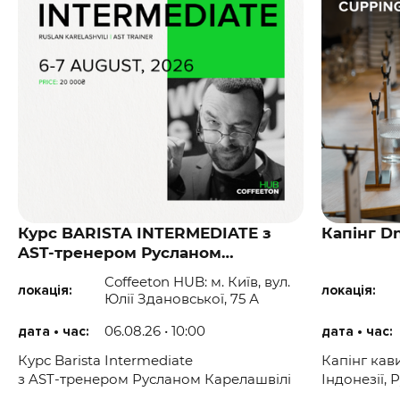
Курс BARISTA INTERMEDIATE з
Капінг Dn
AST-тренером Русланом
Карелашвілі
Coffeeton HUB: м. Київ, вул.
локація:
локація:
Юлії Здановської, 75 А
06.08.26 • 10:00
дата • час:
дата • час:
Курс Barista Intermediate
Капінг кави
з AST-тренером Русланом Карелашвілі
Індонезії, 