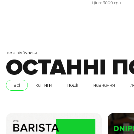
Ціна: 3000 грн
вже відбулися
ОСТАННІ П
всі
капінги
події
навчання
л