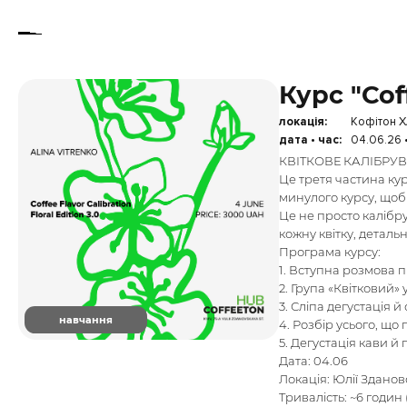
Курс "Coff
локація:
Кофітон ХА
дата • час:
04.06.26 
КВІТКОВЕ КАЛІБРУВ
Це третя частина кур
минулого курсу, щоб
Це не просто калібр
кожну квітку, деталь
Програма курсу:
1. Вступна розмова п
2. Група «Квітковий» 
3. Сліпа дегустація й
навчання
4. Розбір усього, що
5. Дегустація кави й
Дата: 04.06
Локація: Юлії Зданов
Тривалість: ~6 годин