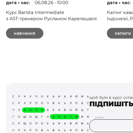
06.08.26 • 10:00
дата • час:
дата • час:
Курс Barista Intermediate
Капінг кави
з AST-тренером Русланом Карелашвілі
Індонезії, 
навчання
капінги
щоб бути в курсі оста
ПІДПИШІТ
e-mail*