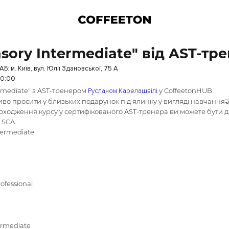
sory Intermediate" від AST-т
Б: м. Київ, вул. Юлії Здановської, 75 А
 10:00
ermediate" з AST-тренером
у CoffeetonHUB
Русланом Карелашвілі
иво просити у близьких подарунок під ялинку у вигляді навчання
роходження курсу у сертифікованого AST-тренера ви можете бути д
 SCA.
ntermediate
rofessional
ntermediate