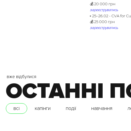
💰 20 000 грн
зареєструватись
▫️ 25–26.02 - CVA for 
💰 25 000 грн
зареєструватись
вже відбулися
ОСТАННІ П
всі
капінги
події
навчання
л