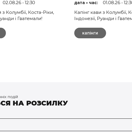
02.08.26 • 12:30
01.08.26 • 12:
дата • час:
 з Колумбії, Коста-Ріки,
Капінг кави з Колумбії, К
Руанди і Гватемали!
Індонезії, Руанди і Гвате
капінги
нніх подій
ЬСЯ НА РОЗСИЛКУ