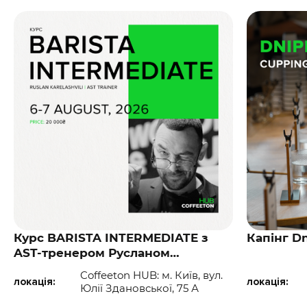
Курс BARISTA INTERMEDIATE з
Капінг Dn
AST-тренером Русланом
Карелашвілі
Coffeeton HUB: м. Київ, вул.
локація:
локація:
Юлії Здановської, 75 А