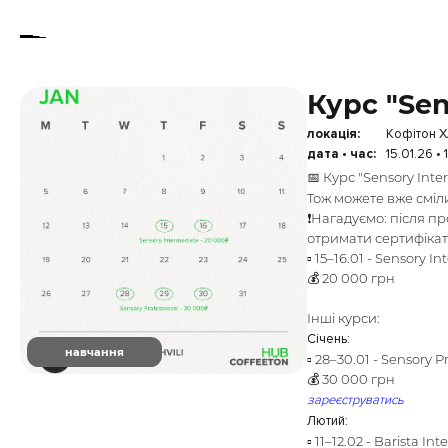
Курс "Sen
локація:
Кофітон ХА
дата • час:
15.01.26 •
📅 Курс "Sensory Int
Тож можете вже сміл
❗️Нагадуємо: після п
отримати сертифікат
▫️ 15–16.01 - Sensory I
💰 20 000 грн
Інші курси:
:
Січень
навчання
▫️ 28–30.01 - Sensory P
💰 30 000 грн
зареєструватись
:
Лютий
▫️ 11–12.02 - Barista I